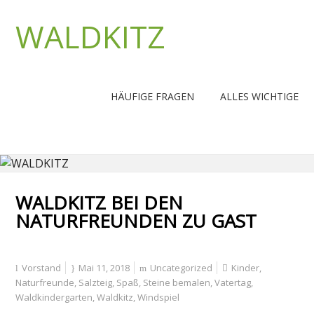
WALDKITZ
HÄUFIGE FRAGEN
ALLES WICHTIGE
WALDKITZ BEI DEN
NATURFREUNDEN ZU GAST
Vorstand
Mai 11, 2018
Uncategorized
Kinder
,
Naturfreunde
,
Salzteig
,
Spaß
,
Steine bemalen
,
Vatertag
,
Waldkindergarten
,
Waldkitz
,
Windspiel