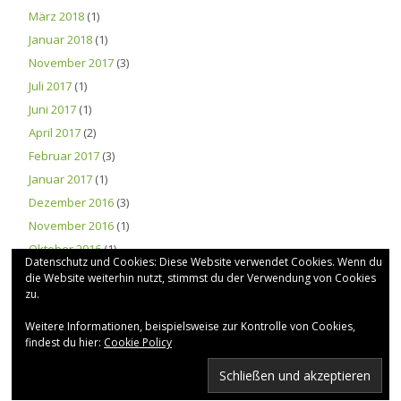
März 2018
(1)
Januar 2018
(1)
November 2017
(3)
Juli 2017
(1)
Juni 2017
(1)
April 2017
(2)
Februar 2017
(3)
Januar 2017
(1)
Dezember 2016
(3)
November 2016
(1)
Oktober 2016
(1)
Datenschutz und Cookies: Diese Website verwendet Cookies. Wenn du
die Website weiterhin nutzt, stimmst du der Verwendung von Cookies
zu.
BILDERGALERIE
Weitere Informationen, beispielsweise zur Kontrolle von Cookies,
findest du hier:
Cookie Policy