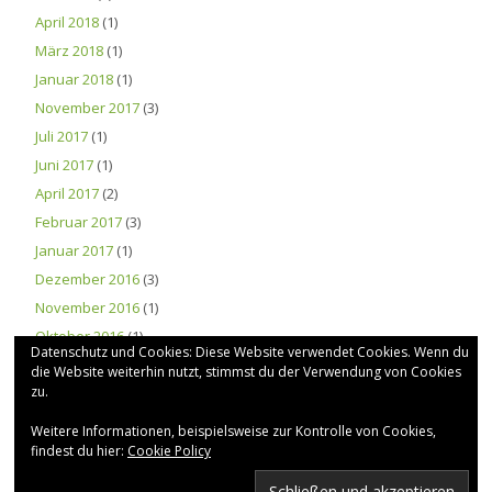
April 2018
(1)
März 2018
(1)
Januar 2018
(1)
November 2017
(3)
Juli 2017
(1)
Juni 2017
(1)
April 2017
(2)
Februar 2017
(3)
Januar 2017
(1)
Dezember 2016
(3)
November 2016
(1)
Oktober 2016
(1)
Datenschutz und Cookies: Diese Website verwendet Cookies. Wenn du
die Website weiterhin nutzt, stimmst du der Verwendung von Cookies
zu.
BILDERGALERIE
Weitere Informationen, beispielsweise zur Kontrolle von Cookies,
findest du hier:
Cookie Policy