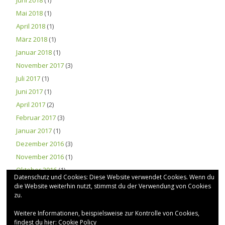
Mai 2018
(1)
April 2018
(1)
März 2018
(1)
Januar 2018
(1)
November 2017
(3)
Juli 2017
(1)
Juni 2017
(1)
April 2017
(2)
Februar 2017
(3)
Januar 2017
(1)
Dezember 2016
(3)
November 2016
(1)
Oktober 2016
(1)
Datenschutz und Cookies: Diese Website verwendet Cookies. Wenn du
die Website weiterhin nutzt, stimmst du der Verwendung von Cookies
zu.
BILDERGALERIE
Weitere Informationen, beispielsweise zur Kontrolle von Cookies,
findest du hier:
Cookie Policy